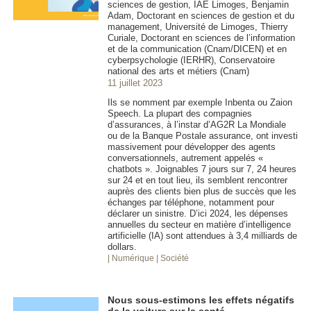
sciences de gestion, IAE Limoges, Benjamin
Adam, Doctorant en sciences de gestion et du
management, Université de Limoges, Thierry
Curiale, Doctorant en sciences de l’information
et de la communication (Cnam/DICEN) et en
cyberpsychologie (IERHR), Conservatoire
national des arts et métiers (Cnam)
11 juillet 2023
Ils se nomment par exemple Inbenta ou Zaion
Speech. La plupart des compagnies
d’assurances, à l’instar d’AG2R La Mondiale
ou de la Banque Postale assurance, ont investi
massivement pour développer des agents
conversationnels, autrement appelés «
chatbots ». Joignables 7 jours sur 7, 24 heures
sur 24 et en tout lieu, ils semblent rencontrer
auprès des clients bien plus de succès que les
échanges par téléphone, notamment pour
déclarer un sinistre. D’ici 2024, les dépenses
annuelles du secteur en matière d’intelligence
artificielle (IA) sont attendues à 3,4 milliards de
dollars.
| Numérique
| Société
Nous sous-estimons les effets négatifs
de la voiture sur la santé