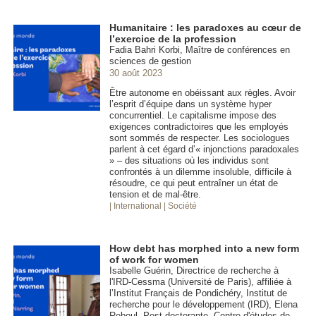
Humanitaire : les paradoxes au cœur de
l’exercice de la profession
Fadia Bahri Korbi, Maître de conférences en
sciences de gestion
30 août 2023
Être autonome en obéissant aux règles. Avoir
l’esprit d’équipe dans un système hyper
concurrentiel. Le capitalisme impose des
exigences contradictoires que les employés
sont sommés de respecter. Les sociologues
parlent à cet égard d’« injonctions paradoxales
» – des situations où les individus sont
confrontés à un dilemme insoluble, difficile à
résoudre, ce qui peut entraîner un état de
tension et de mal-être.
| International
| Société
How debt has morphed into a new form
of work for women
Isabelle Guérin, Directrice de recherche à
l'IRD-Cessma (Université de Paris), affiliée à
l’Institut Français de Pondichéry, Institut de
recherche pour le développement (IRD), Elena
Reboul, Post-doctorante, Centre d'études de