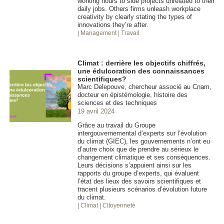
working hours to side projects unrelated to their
daily jobs. Others firms unleash workplace
creativity by clearly stating the types of
innovations they’re after.
| Management
| Travail
Climat : derrière les objectifs chiffrés,
une édulcoration des connaissances
scientifiques?
Marc Delepouve, chercheur associé au Cnam,
docteur en épistémologie, histoire des
sciences et des techniques
19 avril 2024
Grâce au travail du Groupe
intergouvernemental d’experts sur l’évolution
du climat (GIEC), les gouvernements n’ont eu
d’autre choix que de prendre au sérieux le
changement climatique et ses conséquences.
Leurs décisions s’appuient ainsi sur les
rapports du groupe d’experts, qui évaluent
l’état des lieux des savoirs scientifiques et
tracent plusieurs scénarios d’évolution future
du climat.
| Climat
| Citoyenneté