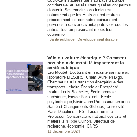
Covid-19 instaurées dans 13 pays d’Europe
occidentale, et les résultats qu’elles ont permis
d’obtenir. Ses conclusions indiquent
notamment que les États qui ont restreint
précocement les contacts sociaux sont
parvenus à sauver davantage de vies que les
autres, tout en préservant mieux leur
économie.
| Santé publique
| Développement durable
Vélo ou voiture électrique ? Comment
nos choix de mobilité impacteront la
santé publique
Léo Moutet, Doctorant en sécurité sanitaire au
laboratoire MESuRS, Cnam, Aurélien Bigo,
Chercheur sur la transition énergétique des
transports - chaire Énergie et Prospérité -
Institut Louis Bachelier, École normale
supérieure, Ensae ParisTech, École
polytechnique,Kévin Jean Professeur junior en
Santé et Changements Globaux, Université
Paris Dauphine – PSL Laura Temime
Professor, Conservatoire national des arts et
métiers ,Philippe Quirion, Directeur de
recherche, économie, CNRS
11 décembre 2024