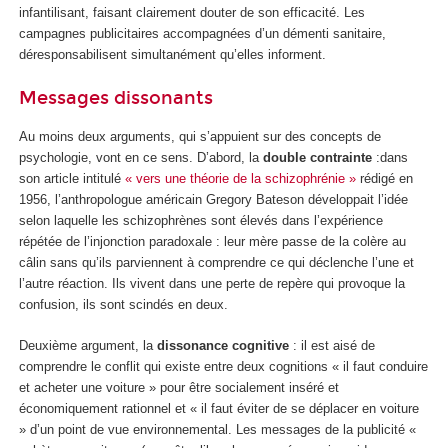
infantilisant, faisant clairement douter de son efficacité. Les
campagnes publicitaires accompagnées d’un démenti sanitaire,
déresponsabilisent simultanément qu’elles informent.
Messages dissonants
Au moins deux arguments, qui s’appuient sur des concepts de
psychologie, vont en ce sens. D’abord, la
double contrainte
:dans
son article intitulé
« vers une théorie de la schizophrénie »
rédigé en
1956, l’anthropologue américain Gregory Bateson développait l’idée
selon laquelle les schizophrènes sont élevés dans l’expérience
répétée de l’injonction paradoxale : leur mère passe de la colère au
câlin sans qu’ils parviennent à comprendre ce qui déclenche l’une et
l’autre réaction. Ils vivent dans une perte de repère qui provoque la
confusion, ils sont scindés en deux.
Deuxième argument, la
dissonance cognitive
: il est aisé de
comprendre le conflit qui existe entre deux cognitions « il faut conduire
et acheter une voiture » pour être socialement inséré et
économiquement rationnel et « il faut éviter de se déplacer en voiture
» d’un point de vue environnemental. Les messages de la publicité «