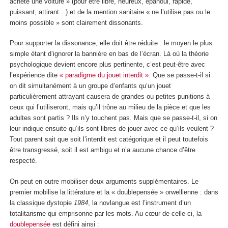
achète une voiture » (pour être libre, heureux, épanoui, rapide,
puissant, attirant…) et de la mention sanitaire « ne l’utilise pas ou le
moins possible » sont clairement dissonants.
Pour supporter la dissonance, elle doit être réduite : le moyen le plus
simple étant d’ignorer la bannière en bas de l’écran. Là où la théorie
psychologique devient encore plus pertinente, c’est peut-être avec
l’expérience dite
« paradigme du jouet interdit »
. Que se passe-t-il si
on dit simultanément à un groupe d’enfants qu’un jouet
particulièrement attrayant causera de grandes ou petites punitions à
ceux qui l’utiliseront, mais qu’il trône au milieu de la pièce et que les
adultes sont partis ? Ils n’y touchent pas. Mais que se passe-t-il, si on
leur indique ensuite qu’ils sont libres de jouer avec ce qu’ils veulent ?
Tout parent sait que soit l’interdit est catégorique et il peut toutefois
être transgressé, soit il est ambigu et n’a aucune chance d’être
respecté.
On peut en outre mobiliser deux arguments supplémentaires. Le
premier mobilise la littérature et la « doublepensée » orwellienne : dans
la classique dystopie
1984
, la novlangue est l’instrument d’un
totalitarisme qui emprisonne par les mots. Au cœur de celle-ci, la
doublepensée
est défini ainsi :