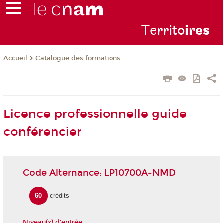
Te
rrito
ire
s
Catalogue des formations
Accueil
Licence professionnelle guide
conférencier
Code Alternance: LP10700A-NMD
60
crédits
Niveau(x) d'entrée