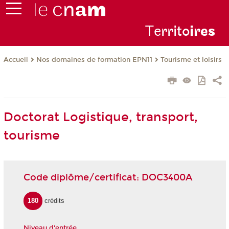
Te
rrito
ire
s
Nos domaines de formation EPN11
Tourisme et loisirs
Accueil
Doctorat Logistique, transport,
tourisme
Code diplôme/certificat: DOC3400A
180
crédits
Niveau d'entrée