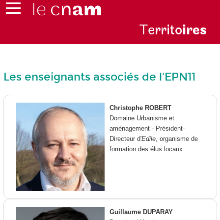
Te
rrito
ire
s
Les enseignants associés de l'EPN11
Christophe ROBERT
Domaine Urbanisme et
aménagement - Président-
Directeur d'
Edile
, organisme de
formation des élus locaux
Guillaume DUPARAY