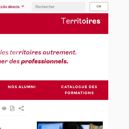
ccès directs
Te
rrito
ire
s
les ter
ritoires autrement.
er des
professionnels.
NOS ALUMNI
CATALOGUE DES
FORMATIONS