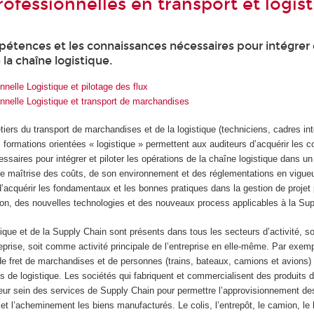
ofessionnelles en transport et logis
pétences et les connaissances nécessaires pour intégrer e
 la chaîne logistique.
nnelle Logistique et pilotage des flux
nnelle Logistique et transport de marchandises
ers du transport de marchandises et de la logistique (techniciens, cadres in
 formations orientées « logistique » permettent aux auditeurs d’acquérir les
saires pour intégrer et piloter les opérations de la chaîne logistique dans un 
 de maîtrise des coûts, de son environnement et des réglementations en vigueu
acquérir les fondamentaux et les bonnes pratiques dans la gestion de projet 
tion, des nouvelles technologies et des nouveaux process applicables à la Su
tique et de la Supply Chain sont présents dans tous les secteurs d’activité, 
rise, soit comme activité principale de l’entreprise en elle-même. Par exemp
de fret de marchandises et de personnes (trains, bateaux, camions et avions)
 de logistique. Les sociétés qui fabriquent et commercialisent des produits 
ur sein des services de Supply Chain pour permettre l’approvisionnement de
et l’acheminement les biens manufacturés. Le colis, l’entrepôt, le camion, le 