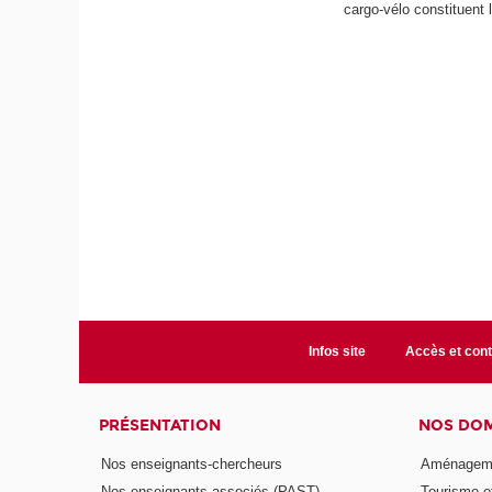
cargo-vélo constituent l
Infos site
Accès et cont
PRÉSENTATION
NOS DOM
Nos enseignants-chercheurs
Aménagemen
Nos enseignants associés (PAST)
Tourisme et