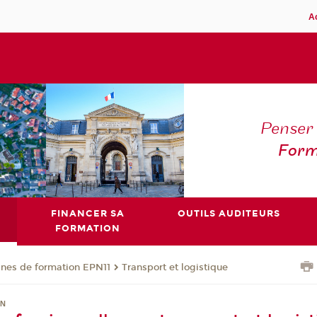
A
Penser 
Form
FINANCER SA
OUTILS AUDITEURS
FORMATION
nes de formation EPN11
Transport et logistique
ON