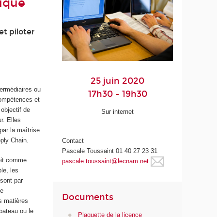
tique
t piloter
25 juin 2020
termédiaires ou
17h30 - 19h30
 compétences et
objectif de
Sur internet
r. Elles
par la maîtrise
pply Chain.
Contact
Pascale Toussaint 01 40 27 23 31
soit comme
pascale.toussaint@lecnam.net
le, les
 sont par
de
Documents
s matières
bateau ou le
Plaquette de la licence