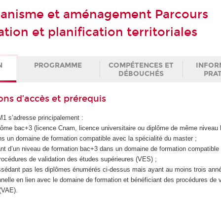
banisme et aménagement Parcours
on et planification territoriales
N
PROGRAMME
COMPÉTENCES ET
INFOR
DÉBOUCHÉS
PRA
ons d’accès et prérequis
M1 s’adresse principalement :
diplôme bac+3 (licence Cnam, licence universitaire ou diplôme de même nivea
ns un domaine de formation compatible avec la spécialité du master ;
iant d’un niveau de formation bac+3 dans un domaine de formation compatible
procédures de validation des études supérieures (VES) ;
ssédant pas les diplômes énumérés ci-dessus mais ayant au moins trois ann
nelle en lien avec le domaine de formation et bénéficiant des procédures de v
 (VAE).