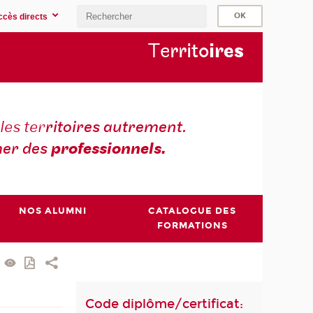
ccès directs
Te
rrito
ire
s
les ter
ritoires autrement.
er des
professionnels.
NOS ALUMNI
CATALOGUE DES
FORMATIONS
Code diplôme/certificat: