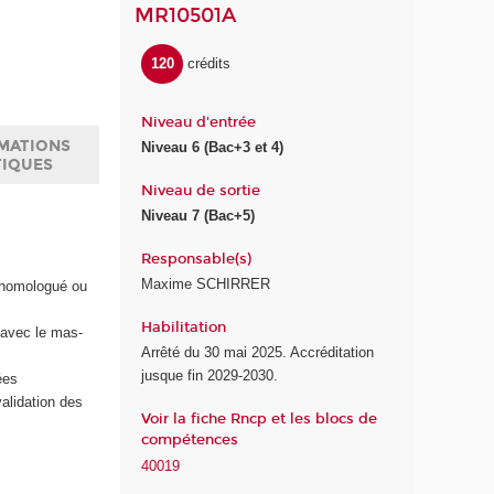
MR10501A
120
crédits
Niveau d'entrée
MATIONS
Niveau 6 (Bac+3 et 4)
TIQUES
Niveau de sortie
Niveau 7 (Bac+5)
Responsable(s)
Maxime SCHIRRER
u homologué ou
Habilitation
 avec le mas-
Arrêté du 30 mai 2025. Accréditation
jusque fin 2029-2030.
ées
alidation des
Voir la fiche Rncp et les blocs de
compétences
40019