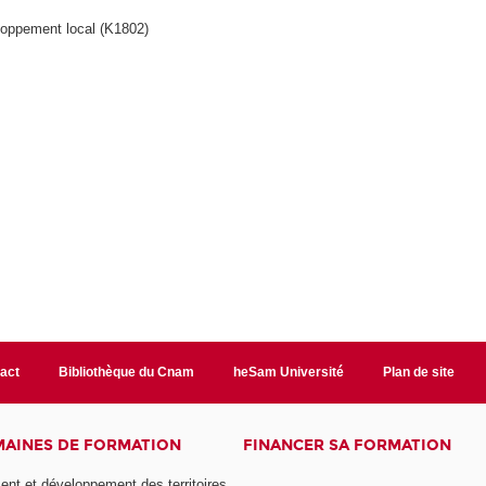
oppement local (K1802)
act
Bibliothèque du Cnam
heSam Université
Plan de site
AINES DE FORMATION
FINANCER SA FORMATION
t et développement des territoires