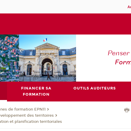
A
Penser 
Form
FINANCER SA
OUTILS AUDITEURS
FORMATION
nes de formation EPN11
eloppement des territoires
on et planification territoriales