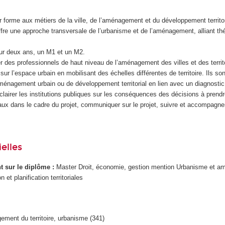
 forme aux métiers de la ville, de l’aménagement et du développement territo
offre une approche transversale de l’urbanisme et de l’aménagement, alliant thé
sur deux ans, un M1 et un M2.
r des professionnels de haut niveau de l’aménagement des villes et des terri
sur l’espace urbain en mobilisant des échelles différentes de territoire. Ils s
aménagement urbain ou de développement territorial en lien avec un diagnostic
t éclairer les institutions publiques sur les conséquences des décisions à prend
aux dans le cadre du projet, communiquer sur le projet, suivre et accompagner 
elles
ant sur le diplôme :
Master Droit, économie, gestion mention Urbanisme et 
et planification territoriales
ment du territoire, urbanisme (341)