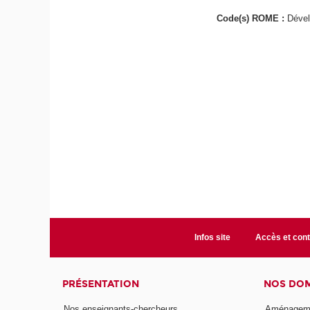
Code(s) ROME :
Dével
Infos site
Accès et cont
PRÉSENTATION
NOS DOM
Nos enseignants-chercheurs
Aménagemen