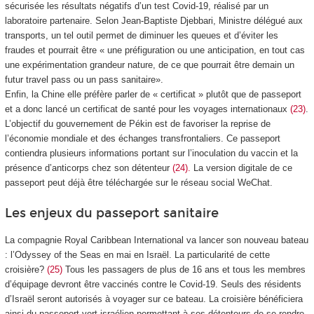
sécurisée les résultats négatifs d’un test Covid-19, réalisé par un
laboratoire partenaire. Selon Jean-Baptiste Djebbari, Ministre délégué aux
transports, un tel outil permet de diminuer les queues et d’éviter les
fraudes et pourrait être « une préfiguration ou une anticipation, en tout cas
une expérimentation grandeur nature, de ce que pourrait être demain un
futur travel pass ou un pass sanitaire».
Enfin, la Chine elle préfère parler de « certificat » plutôt que de passeport
et a donc lancé un certificat de santé pour les voyages internationaux
(23)
.
L’objectif du gouvernement de Pékin est de favoriser la reprise de
l’économie mondiale et des échanges transfrontaliers. Ce passeport
contiendra plusieurs informations portant sur l’inoculation du vaccin et la
présence d’anticorps chez son détenteur
(24).
La version digitale de ce
passeport peut déjà être téléchargée sur le réseau social WeChat.
Les enjeux du passeport sanitaire
La compagnie Royal Caribbean International va lancer son nouveau bateau
: l’Odyssey of the Seas en mai en Israël. La particularité de cette
croisière?
(25)
Tous les passagers de plus de 16 ans et tous les membres
d’équipage devront être vaccinés contre le Covid-19. Seuls des résidents
d’Israël seront autorisés à voyager sur ce bateau. La croisière bénéficiera
ainsi du passeport vert israélien permettant à ses détenteurs de se rendre