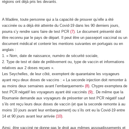
régions ont déjà pris les devants.
A Madère, toute personne qui a la capacité de prouver qu’elle a été
vaccinée ou a déjà été atteinte du Covid-19 dans les 90 derniers jours,
pourra s’y rendre sans faire de test PCR
(7)
. Le document présenté doit
être reconnu par le pays de départ. Il peut être un passeport vaccinal ou un
document médical et contenir les mentions suivantes en portugais ou en
anglais :
1. « Nom, date de naissance, numéro de sécurité sociale,
2. Type de test et date de prélèvement ou, type de vaccin et informations
relatives aux 2 doses reçues ».
Les Seychelles, de leur côté, exemptent de quarantaine les voyageurs
ayant reçu deux doses de vaccins : « La seconde injection doit remonter à
au moins deux semaines avant l’embarquement»
(8)
. Chypre exemptera de
test PCR négatif les voyageurs ayant été vaccinés
(9)
;. De même que la
Roumanie demande aux voyageurs de présenter un test PCR négatif sauf
s’ils ont reçu leurs deux doses de vaccin (et que la seconde remonte à au
moins 10 jours avant leur embarquement) ou s’ils ont eu la Covid-19 entre
14 et 90 jours avant leur arrivée
(10)
.
Ainsi, être vacciné ne donne pas le droit aux mêmes assouplissements et