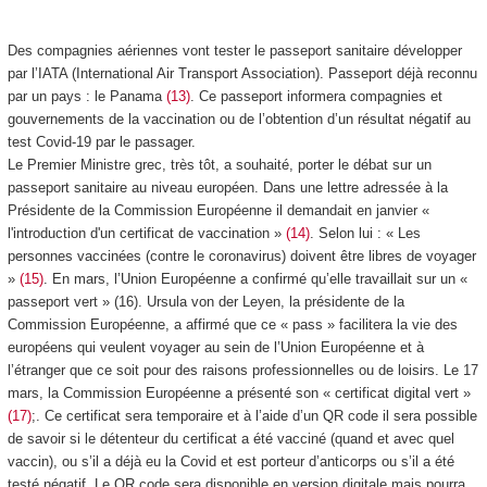
Des compagnies aériennes vont tester le passeport sanitaire développer
par l’IATA (International Air Transport Association). Passeport déjà reconnu
par un pays : le Panama
(13)
. Ce passeport informera compagnies et
gouvernements de la vaccination ou de l’obtention d’un résultat négatif au
test Covid-19 par le passager.
Le Premier Ministre grec, très tôt, a souhaité, porter le débat sur un
passeport sanitaire au niveau européen. Dans une lettre adressée à la
Présidente de la Commission Européenne il demandait en janvier «
l'introduction d'un certificat de vaccination »
(14)
. Selon lui : « Les
personnes vaccinées (contre le coronavirus) doivent être libres de voyager
»
(15)
. En mars, l’Union Européenne a confirmé qu’elle travaillait sur un «
passeport vert » (16). Ursula von der Leyen, la présidente de la
Commission Européenne, a affirmé que ce « pass » facilitera la vie des
européens qui veulent voyager au sein de l’Union Européenne et à
l’étranger que ce soit pour des raisons professionnelles ou de loisirs. Le 17
mars, la Commission Européenne a présenté son « certificat digital vert »
(17)
;. Ce certificat sera temporaire et à l’aide d’un QR code il sera possible
de savoir si le détenteur du certificat a été vacciné (quand et avec quel
vaccin), ou s’il a déjà eu la Covid et est porteur d’anticorps ou s’il a été
testé négatif. Le QR code sera disponible en version digitale mais pourra