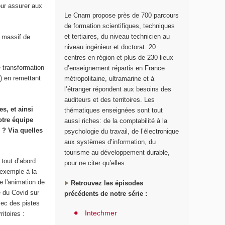
our assurer aux
Le Cnam propose près de 700 parcours
de formation scientifiques, techniques
et tertiaires, du niveau technicien au
u massif de
niveau ingénieur et doctorat. 20
centres en région et plus de 230 lieux
 transformation
d’enseignement répartis en France
) en remettant
métropolitaine, ultramarine et à
l’étranger répondent aux besoins des
auditeurs et des territoires. Les
s, et ainsi
thématiques enseignées sont tout
otre équipe
aussi riches: de la comptabilité à la
 ? Via quelles
psychologie du travail, de l’électronique
aux systèmes d’information, du
tourisme au développement durable,
tout d’abord
pour ne citer qu’elles.
 exemple à la
e l'animation de
Retrouvez les épisodes
e du Covid sur
précédents de notre série :
vec des pistes
Intechmer
itoires :