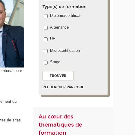
Type(s) de formation
Diplôme/certificat
Alternance
UE
Microcertification
Stage
ritorial pour
RECHERCHER PAR CODE
agement du
Au cœur des
tes de sites
thématiques de
formation