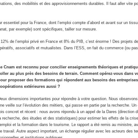
ations, des mobilités et des approvisionnements durables. Il faut aller vite p
r essentiel pour la France, dont l’emploi compte d’abord et avant sur un tiss
anat, par exemple) sont spécifiques, tailler sur mesure.
 12% de l’emploi privé en France et 8% du PIB, c’est énorme ! Des projets de
atifs, associatifs et mutualistes. Dans l’ESS, on fait du commerce (ou pas
e Cnam est reconnu pour concilier enseignements théoriques et pratique
oller au plus près des besoins de terrain. Comment opérez-vous dans v
our proposer des formations qui répondent aux besoins des entreprises
oopérations extérieures aussi ?
eux dimensions importantes pour répondre à votre question. Nous observons 
ne veille sur l’évolution des métiers, qui passe en partie par la recherche. Un
ois concret et récent : nous avons répondu à un appel de la Dares (direction d
a recherche, des études et des statistiques) pour estimer les effets de la cris
’emploi et la formation dans le tourisme. Le rapport a été remis au ministre, a
e travail. Autre aspect important, un échange régulier avec les acteurs des terr
ionnelles et institutions publiques.