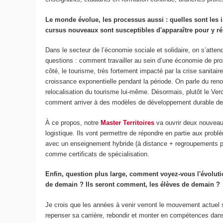
Le monde évolue, les processus aussi : quelles sont les i
cursus nouveaux sont susceptibles d'apparaître pour y r
Dans le secteur de l’économie sociale et solidaire, on s’att
questions : comment travailler au sein d’une économie de p
côté, le tourisme, très fortement impacté par la crise sanit
croissance exponentielle pendant la période. On parle du renou
relocalisation du tourisme lui-même. Désormais, plutôt le Ver
comment arriver à des modèles de développement durable des tr
À ce propos, notre
Master Territoires
va ouvrir deux nouveaux
logistique. Ils vont permettre de répondre en partie aux prob
avec un enseignement hybride (à distance + regroupements po
comme certificats de spécialisation.
Enfin, question plus large, comment voyez-vous l'évoluti
de demain ? Ils seront comment, les élèves de demain ?
Je crois que les années à venir verront le mouvement actuel s’
repenser sa carrière, rebondir et monter en compétences da