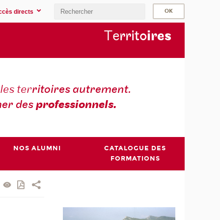
ccès directs
Te
rrito
ire
s
les ter
ritoires autrement.
er des
professionnels.
NOS ALUMNI
CATALOGUE DES
FORMATIONS