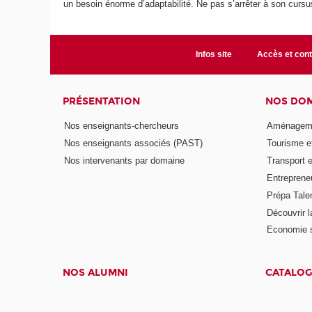
un besoin énorme d’adaptabilité. Ne pas s’arrêter à son cursus 
Infos site
Accès et cont
PRÉSENTATION
NOS DOM
Nos enseignants-chercheurs
Aménagemen
Nos enseignants associés (PAST)
Tourisme et
Nos intervenants par domaine
Transport e
Entreprene
Prépa Tale
Découvrir 
Economie so
NOS ALUMNI
CATALOG