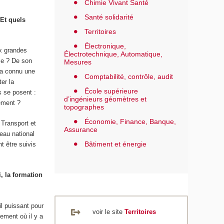
Chimie Vivant Santé
Santé solidarité
 Et quels
Territoires
Électronique,
ux grandes
Électrotechnique, Automatique,
ce ? De son
Mesures
 a connu une
Comptabilité, contrôle, audit
er la
École supérieure
s se posent :
d’ingénieurs géomètres et
nement ?
topographes
Économie, Finance, Banque,
 Transport et
Assurance
eau national
Bâtiment et énergie
 être suivis
, la formation
il puissant pour
voir le site
Territoires
ement où il y a