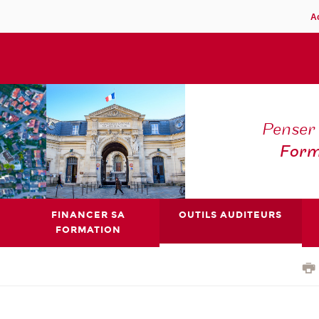
A
Penser 
Form
FINANCER SA
OUTILS AUDITEURS
FORMATION