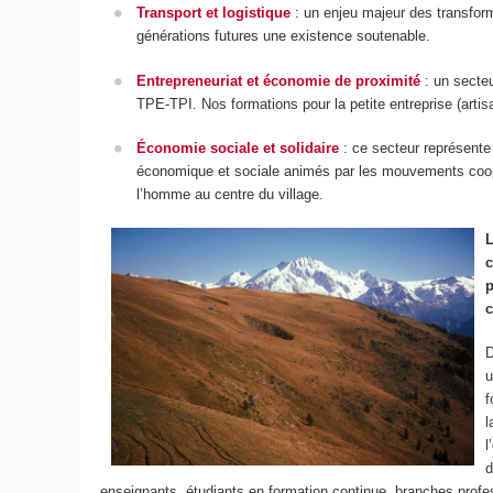
Transport et logistique
: un enjeu majeur des transform
générations futures une existence soutenable.
Entrepreneuriat et économie de proximité
: un secteu
TPE-TPI. Nos formations pour la petite entreprise (artis
Économie sociale et solidaire
: ce secteur représente
économique et sociale animés par les mouvements coopér
l’homme au centre du village.
L
c
p
c
D
u
f
l
l
d
enseignants, étudiants en formation continue, branches profess