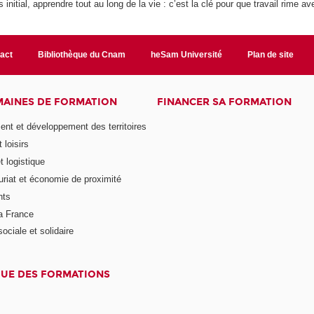
initial, apprendre tout au long de la vie : c’est la clé pour que travail rime a
act
Bibliothèque du Cnam
heSam Université
Plan de site
AINES DE FORMATION
FINANCER SA FORMATION
t et développement des territoires
 loisirs
t logistique
uriat et économie de proximité
nts
la France
ciale et solidaire
UE DES FORMATIONS