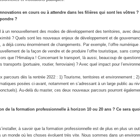
nnovations en cours ou à attendre dans les filières qui sont les vôtres ?
épondre ?
end à un renouvellement des modes de développement des territoires, avec de
roximité ? Quels sont les nouveaux enjeux de développement et de gouvernan
aire, a déjà connu énormément de changements. Par exemple, l’offre numérique
vellement de la façon de vendre et de produire l’offre touristique, sans compt
cors que l’Himalaya ! Concernant le transport, là aussi, beaucoup de question
ansports (portuaire, routier, ferroviaire) ? Avec quel impact pour l’environ
 parcours dès la rentrée 2022 : 1) Tourisme, territoires et environnement ; 2)
lématiques posées ci-avant, notamment en s’adressant à un large public au niv
nctuels). Au-delà du master, ces deux nouveaux parcours pourront également
on de la formation professionnelle à horizon 10 ou 20 ans ? Ce sera quoi
installer, à savoir que la formation professionnelle est de plus en plus un out
ns un monde où les choses évoluent très vite. Nous sommes dans un environn