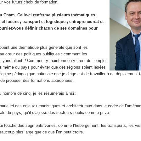
ur vos futurs choix de formation.
du Cnam. Celle-ci renferme plusieurs thématiques :
 loisirs ; transport et logistique ; entrepreneuriat et
Pourriez-vous définir chacun de ses domaines pour
lobent une thématique plus générale que sont les
nt au cœur des politiques publiques : comment les
’y installent ? Comment y maintenir ou y créer de l’emploi
ieur même du pays pour éviter que des régions soient lésées
uipe pédagogique nationale que je dirige est de travailler à ce déploiement ter
c de proposer des formations appropriées.
 nombre de cinq, je les résumerais ainsi :
parle ici des enjeux urbanistiques et architecturaux dans le cadre de l’amén
toriale du pays, qu’il s’agisse des secteurs public comme privé.
 qui touche des segments variés, comme l’hébergement, les transports, les visi
eaucoup plus large que ce que l’on peut croire.