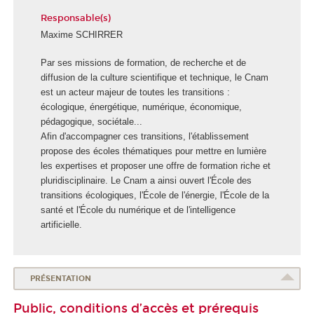
Responsable(s)
Maxime SCHIRRER
E
Par ses missions de formation, de recherche et de
c
diffusion de la culture scientifique et technique, le Cnam
o
est un acteur majeur de toutes les transitions :
l
écologique, énergétique, numérique, économique,
e
pédagogique, sociétale...
d
Afin d'accompagner ces transitions, l'établissement
e
propose des écoles thématiques pour mettre en lumière
s
les expertises et proposer une offre de formation riche et
t
pluridisciplinaire. Le Cnam a ainsi ouvert l'École des
r
transitions écologiques, l'École de l'énergie, l'École de la
a
santé et l'École du numérique et de l'intelligence
n
artificielle.
s
i
t
PRÉSENTATION
i
o
Public, conditions d’accès et prérequis
n