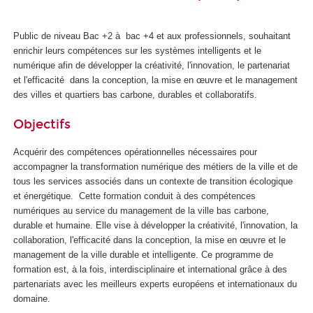
s
é
Public de niveau Bac +2 à bac +4 et aux professionnels, souhaitant
c
enrichir leurs compétences sur les systèmes intelligents et le
o
numérique afin de développer la créativité, l'innovation, le partenariat
l
et l'efficacité dans la conception, la mise en œuvre et le management
o
des villes et quartiers bas carbone, durables et collaboratifs.
g
i
Objectifs
q
u
Acquérir des compétences opérationnelles nécessaires pour
e
accompagner la transformation numérique des métiers de la ville et de
s
tous les services associés dans un contexte de transition écologique
et énergétique. Cette formation conduit à des compétences
numériques au service du management de la ville bas carbone,
durable et humaine. Elle vise à développer la créativité, l'innovation, la
collaboration, l'efficacité dans la conception, la mise en œuvre et le
management de la ville durable et intelligente. Ce programme de
formation est, à la fois, interdisciplinaire et international grâce à des
partenariats avec les meilleurs experts européens et internationaux du
domaine.