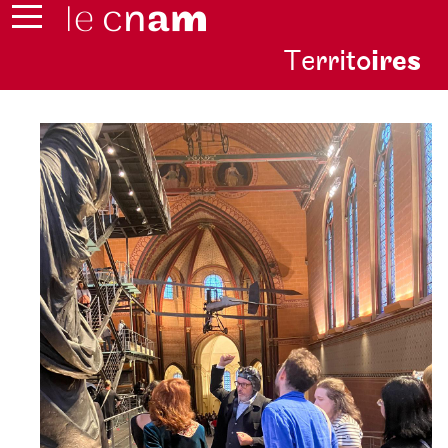
Te
rrito
ire
s