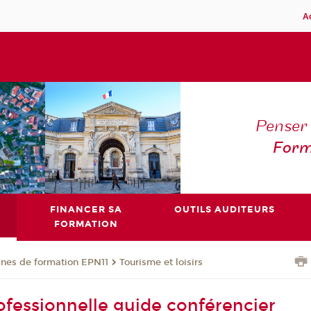
A
Penser 
Form
FINANCER SA
OUTILS AUDITEURS
FORMATION
nes de formation EPN11
Tourisme et loisirs
ofessionnelle guide conférencier