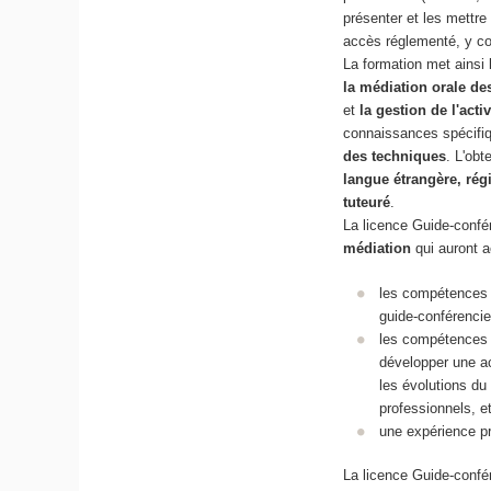
présenter et les mettre
accès réglementé, y c
La formation met ainsi
la médiation orale de
et
la gestion de l'acti
connaissances spécifi
des techniques
. L'obt
langue étrangère, rég
tuteuré
.
La licence Guide-confé
médiation
qui auront a
les compétences t
guide-conférencie
les compétences t
développer une ac
les évolutions du
professionnels, et
une expérience pr
La licence Guide-confé