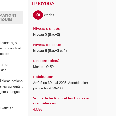
LP10700A
60
crédits
MATIONS
TIQUES
Niveau d'entrée
Niveau 5 (Bac+2)
aissances, y
Niveau de sortie
es du candidat
Niveau 6 (Bac+3 et 4)
licence
Responsable(s)
 atout
Marine LOISY
n des
Habilitation
 diplôme national
Arrêté du 30 mai 2025. Accréditation
ines suivants :
jusque fin 2029-2030.
ngères, langues
Voir la fiche Rncp et les blocs de
compétences
ivant.s :
40326