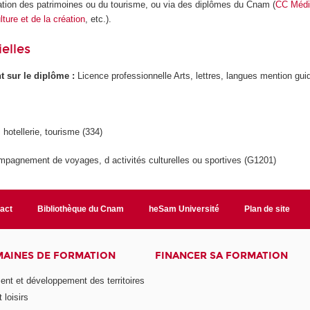
isation des patrimoines ou du tourisme, ou via des diplômes du Cnam (
CC Média
lture et de la création
, etc.).
elles
ant sur le diplôme :
Licence professionnelle Arts, lettres, langues mention gui
 hotellerie, tourisme (334)
pagnement de voyages, d activités culturelles ou sportives (G1201)
act
Bibliothèque du Cnam
heSam Université
Plan de site
AINES DE FORMATION
FINANCER SA FORMATION
t et développement des territoires
 loisirs