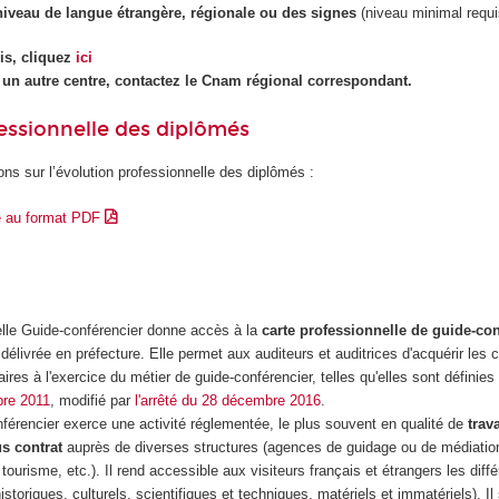
 niveau de langue étrangère, régionale ou des signes
(niveau minimal requi
is, cliquez
ici
 un autre centre, contactez le Cnam régional correspondant.
essionnelle des diplômés
ons sur l’évolution professionnelle des diplômés :
e au format PDF
elle Guide-conférencier donne accès à la
carte professionnelle de guide-con
 délivrée en préfecture. Elle permet aux auditeurs et auditrices d'acquérir le
es à l'exercice du métier de guide-conférencier, telles qu'elles sont définie
bre 2011
, modifié par
l'arrêté du 28 décembre 2016
.
férencier exerce une activité réglementée, le plus souvent en qualité de
trav
s contrat
auprès de diverses structures (agences de guidage ou de médiati
ourisme, etc.). Il rend accessible aux visiteurs français et étrangers les diff
istoriques, culturels, scientifiques et techniques, matériels et immatériels). Il 