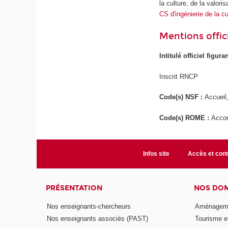
la culture, de la valor
CS d'ingénierie de la cu
Mentions offici
Intitulé officiel figur
Inscrit RNCP
Code(s) NSF :
Accueil,
Code(s) ROME :
Accom
Infos site
Accès et cont
PRÉSENTATION
NOS DOM
Nos enseignants-chercheurs
Aménagemen
Nos enseignants associés (PAST)
Tourisme et