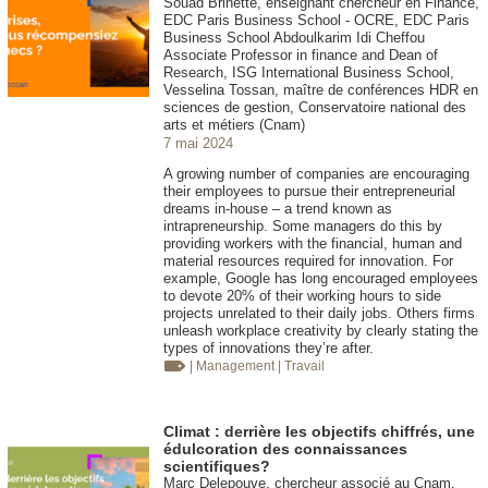
Souad Brinette, enseignant chercheur en Finance,
EDC Paris Business School - OCRE, EDC Paris
Business School Abdoulkarim Idi Cheffou
Associate Professor in finance and Dean of
Research, ISG International Business School,
Vesselina Tossan, maître de conférences HDR en
sciences de gestion, Conservatoire national des
arts et métiers (Cnam)
7 mai 2024
A growing number of companies are encouraging
their employees to pursue their entrepreneurial
dreams in-house – a trend known as
intrapreneurship. Some managers do this by
providing workers with the financial, human and
material resources required for innovation. For
example, Google has long encouraged employees
to devote 20% of their working hours to side
projects unrelated to their daily jobs. Others firms
unleash workplace creativity by clearly stating the
types of innovations they’re after.
| Management
| Travail
Climat : derrière les objectifs chiffrés, une
édulcoration des connaissances
scientifiques?
Marc Delepouve, chercheur associé au Cnam,