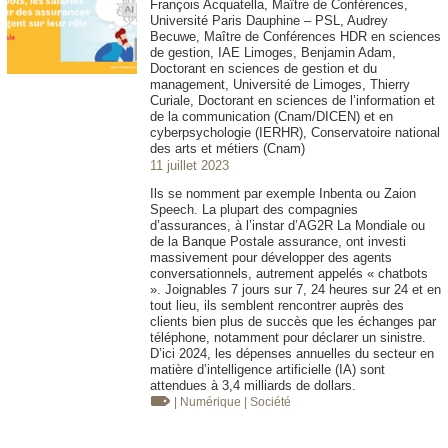
François Acquatella, Maître de Conférences,
Université Paris Dauphine – PSL, Audrey
Becuwe, Maître de Conférences HDR en sciences
de gestion, IAE Limoges, Benjamin Adam,
Doctorant en sciences de gestion et du
management, Université de Limoges, Thierry
Curiale, Doctorant en sciences de l’information et
de la communication (Cnam/DICEN) et en
cyberpsychologie (IERHR), Conservatoire national
des arts et métiers (Cnam)
11 juillet 2023
Ils se nomment par exemple Inbenta ou Zaion
Speech. La plupart des compagnies
d’assurances, à l’instar d’AG2R La Mondiale ou
de la Banque Postale assurance, ont investi
massivement pour développer des agents
conversationnels, autrement appelés « chatbots
». Joignables 7 jours sur 7, 24 heures sur 24 et en
tout lieu, ils semblent rencontrer auprès des
clients bien plus de succès que les échanges par
téléphone, notamment pour déclarer un sinistre.
D’ici 2024, les dépenses annuelles du secteur en
matière d’intelligence artificielle (IA) sont
attendues à 3,4 milliards de dollars.
| Numérique
| Société