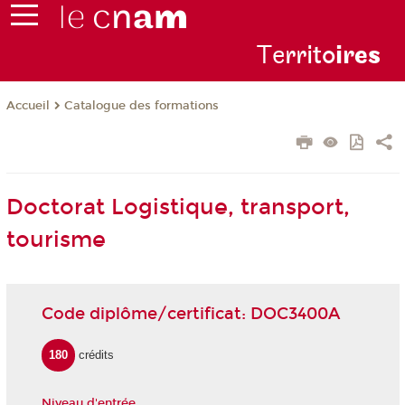
Te
rrito
ire
s
Catalogue des formations
Accueil
Doctorat Logistique, transport,
tourisme
Code diplôme/certificat: DOC3400A
180
crédits
Niveau d'entrée