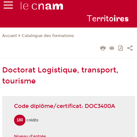
Te
rrito
ire
s
Catalogue des formations
Accueil
Doctorat Logistique, transport,
tourisme
Code diplôme/certificat: DOC3400A
180
crédits
Niveau d'entrée