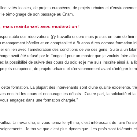
ectivités locales, de projets européens, de projets urbains et d'environneme
ter le témoignage de son passage au Cnam.
t, mais maintenant avec modération !
responsable des réservations (j’y travaille encore mais je suis en train de finir
 en management hôtelier et en comptabilité à Buenos Aires comme formation ini
r en lien avec l’amélioration des conditions de vie des gens. Suite à un bila
rge avait été refusé par le Fongecif pour un master que je voulais faire aille
la possibilité de suivre des cours du soir, et je me suis inscrite ainsi à la l
projets européens, de projets urbains et d'environnement avant d'intégrer le 
 cette formation. La plupart des intervenants sont d’une qualité excellente, tr
 enrichit les cours et encourage les débats. D’autre part, la solidarité et la
s vous engagez dans une formation chargée."
aillez. En revanche, si vous tenez le rythme, c’est intéressant de faire l’en
seignements. Je trouve que c’est plus dynamique. Les profs sont tolérants e