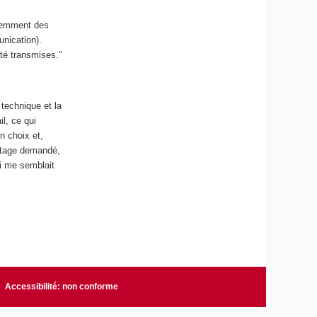
idemment des
unication).
té transmises."
 technique et la
l, ce qui
n choix et,
e stage demandé,
i me semblait
Accessibilité: non conforme