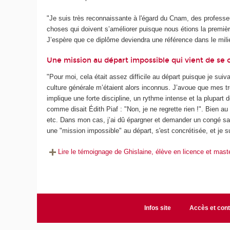
"Je suis très reconnaissante à l'égard du Cnam, des professe
choses qui doivent s’améliorer puisque nous étions la premièr
J’espère que ce diplôme deviendra une référence dans le mili
Une mission au départ impossible qui vient de se 
"Pour moi, cela était assez difficile au départ puisque je suiv
culture générale m’étaient alors inconnus. J’avoue que mes t
implique une forte discipline, un rythme intense et la plupart 
comme disait Édith Piaf : "Non, je ne regrette rien !". Bien au
etc. Dans mon cas, j’ai dû épargner et demander un congé sa
une "mission impossible" au départ, s'est concrétisée, et je s
Lire le témoignage de Ghislaine, élève en licence et maste
Infos site
Accès et cont