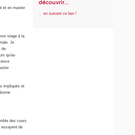
découvrir...
nt et en master
... en suivant ce lien !
 mon stage à la
tiale. Je
n de
urs qu'au
icence
master
ès impliqués et
 bonne
semble des cours
t essayent de