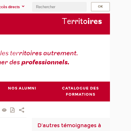
ccès directs
Te
rrito
ire
s
les ter
ritoires autrement.
er des
professionnels.
NOS ALUMNI
CATALOGUE DES
FORMATIONS
D'autres témoignages à