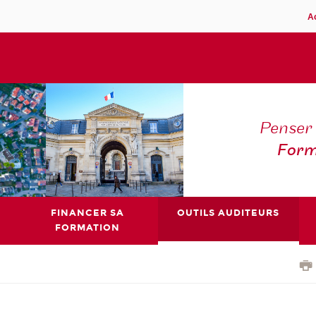
A
Penser 
Form
FINANCER SA
OUTILS AUDITEURS
FORMATION