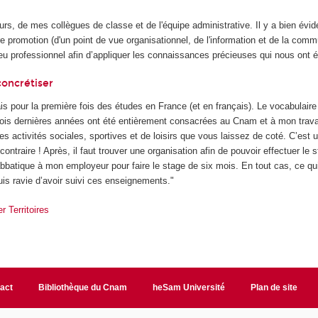
urs, de mes collègues de classe et de l'équipe administrative. Il y a bien év
e promotion (d'un point de vue organisationnel, de l'information et de la comm
eu professionnel afin d’appliquer les connaissances précieuses qui nous ont é
concrétiser
ais pour la première fois des études en France (et en français). Le vocabulaire
rois dernières années ont été entièrement consacrées au Cnam et à mon travai
des activités sociales, sportives et de loisirs que vous laissez de coté. C’est u
 contraire ! Après, il faut trouver une organisation afin de pouvoir effectuer l
bbatique à mon employeur pour faire le stage de six mois. En tout cas, ce qu
uis ravie d’avoir suivi ces enseignements."
r Territoires
act
Bibliothèque du Cnam
heSam Université
Plan de site